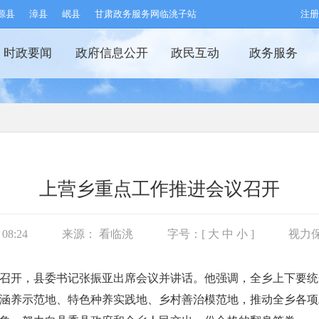
源县
漳县
岷县
甘肃政务服务网临洮子站
注册
时政要闻
政府信息公开
政民互动
政务服务
上营乡重点工作推进会议召开
08:24
来源：
看临洮
字号：[
大
中
小
]
视力
议召开，县委书记张振亚出席会议并讲话。他强调，全乡上下要
涵养示范地、特色种养实践地、乡村善治模范地，推动全乡各项