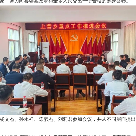
象，努力向县委县政府和全乡人民交出一份合格的翻身答卷。
杨文杰、孙永祥、陈彦杰、刘莉君参加会议，并从不同层面提出