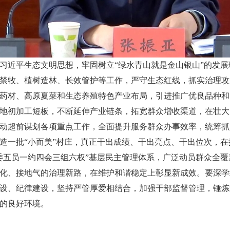
习近平生态文明思想，牢固树立“绿水青山就是金山银山”的发
禁牧、植树造林、长效管护等工作，严守生态红线，抓实治理攻
药材、高原夏菜和生态养殖特色产业布局，引进推广优良品种和
地初加工短板，不断延伸产业链条，拓宽群众增收渠道，在壮大
动超前谋划各项重点工作，全面提升服务群众办事效率，统筹抓
造一批“小而美”村庄，真正干出成绩、干出亮点、干出位次，
委五员一约四会三组六权”基层民主管理体系，广泛动员群众全
化、接地气的治理新路，在维护和谐稳定上彰显新成效。要深学
设、纪律建设，坚持严管厚爱相结合，加强干部监督管理，锤炼
的良好环境。