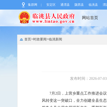
集群网
|
安定区
通渭县
陇西县
临洮县
渭
网站首页
>
>
首页
时政要闻
临洮新闻
发布时间：2026-07-03 
7月2日，上营乡重点工作推进会
风转变这一突破口，全力创建全县生态