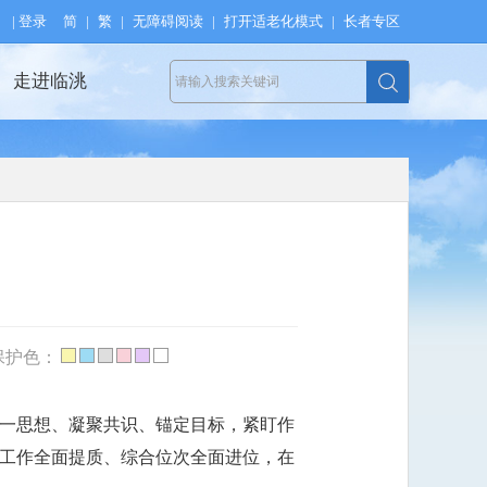
|
登录
简
|
繁
|
无障碍阅读
|
打开适老化模式
|
长者专区
走进临洮
保护色：
统一思想、凝聚共识、锚定目标，紧盯作
工作全面提质、综合位次全面进位，在