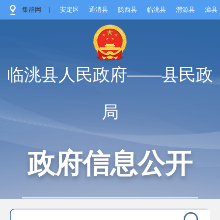
集群网
|
安定区
通渭县
陇西县
临洮县
渭源县
漳县
临洮县人民政府——县民政
局
政府信息公开