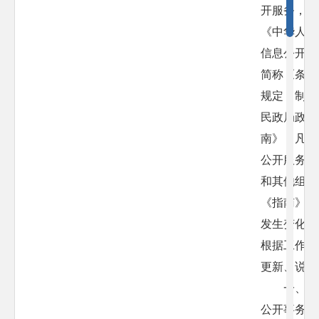
开服务，根
《中华人民
信息公开条
简称《条例
规定，制定
民政局政府
南》，凡需
公开服务的
和其他组织
《指南》。
发生变化，
根据工作实
更新、说明
一、负
公开事务的