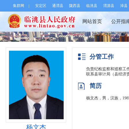
集群网
|
安定区
通渭县
陇西县
临洮县
渭源县
漳县
网站首页
公开指
分管工作
负责纪检监察和巡察工
联系县审计局（县经济责
简历
杨文杰，男，汉族，19
杨文杰