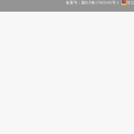
备案号：
陇ICP备17003345号-1
甘公