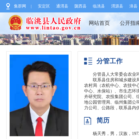
集群网
|
安定区
通渭县
陇西县
临洮县
渭源县
漳县
网站首页
公开指
分管工作
分管县人大常委会农业
联系县住房和城乡建设
农村局（农机中心、农技中
中心、水保站）、市生态环
卉研究院、农投集团公司、
地公园管理局、临州集团公
力公司、公路段，联系县内
简历
杨天秀，男，汉族，19